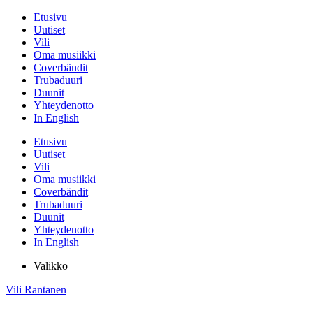
Etusivu
Uutiset
Vili
Oma musiikki
Coverbändit
Trubaduuri
Duunit
Yhteydenotto
In English
Etusivu
Uutiset
Vili
Oma musiikki
Coverbändit
Trubaduuri
Duunit
Yhteydenotto
In English
Valikko
Vili Rantanen