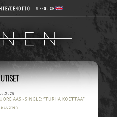
HTEYDENOTTO
IN ENGLISH
UTISET
2.6.2026
UORE AASI-SINGLE: ”TURHA KOETTAA”
ue uutinen