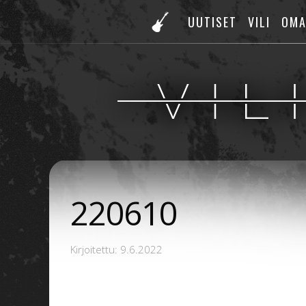
UUTISET
VILI
OMA
220610
Kirjoitettu: 9.6.2022