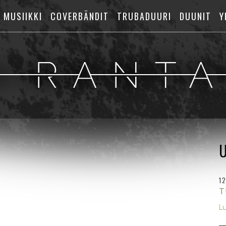
 MUSIIKKI
COVERBÄNDIT
TRUBADUURI
DUUNIT
Y
U
1
T
L